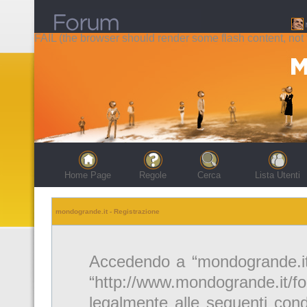
FAIL (the browser should render some flash content, not t
Home Page
Regole
Cerca
Lista Utenti
mondogrande.it - Registrazione
Accedendo a “mondogrande.it” 
“http://www.mondogrande.it/f
legalmente alle seguenti cond