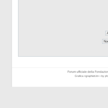
Forum ufficiale della
Fondazione
Grafica
«graphieti.it»
• by
ph