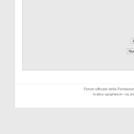
Forum ufficiale della
Fondazione
Grafica
«graphieti.it»
• by
ph