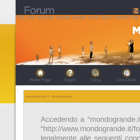
FAIL (the browser should render some flash content, not t
Home Page
Regole
Cerca
Lista Utenti
mondogrande.it - Registrazione
Accedendo a “mondogrande.it” 
“http://www.mondogrande.it/f
legalmente alle seguenti cond