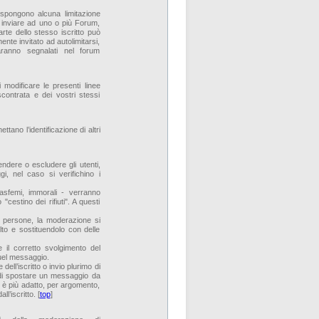
spongono alcuna limitazione
ò inviare ad uno o più Forum,
rte dello stesso iscritto può
ente invitato ad autolimitarsi,
saranno segnalati nel forum
 modificare le presenti linee
contrata e dei vostri stessi
tano l’identificazione di altri
ndere o escludere gli utenti,
i, nel caso si verifichino i
blasfemi, immorali - verranno
"cestino dei rifiuti". A questi
 di persone, la moderazione si
lto e sostituendolo con delle
 il corretto svolgimento del
quel messaggio.
dell’iscritto o invio plurimo di
à di spostare un messaggio da
o è più adatto, per argomento,
l’iscritto. [
top
]