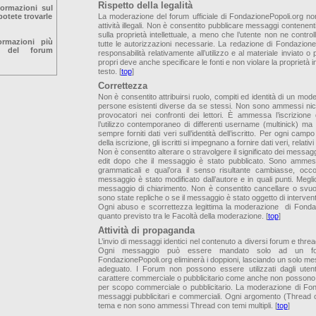
Rispetto della legalità
formazioni sul
otete trovarle
La moderazione del forum ufficiale di FondazionePopoli.org no
attività illegali. Non è consentito pubblicare messaggi contenenti
sulla proprietà intellettuale, a meno che l’utente non ne controlli
ormazioni più
tutte le autorizzazioni necessarie. La redazione di Fondazion
o del forum
responsabilità relativamente all’utilizzo e al materiale inviato o 
propri deve anche specificare le fonti e non violare la proprietà in
testo. [
top
]
Correttezza
Non è consentito attribuirsi ruolo, compiti ed identità di un moderato
persone esistenti diverse da se stessi. Non sono ammessi nic
provocatori nei confronti dei lettori. È ammessa l’iscrizio
l’utilizzo contemporaneo di differenti username (multinick) m
sempre forniti dati veri sull’identità dell’iscritto. Per ogni campo 
della iscrizione, gli iscritti si impegnano a fornire dati veri, relativ
Non è consentito alterare o stravolgere il significato dei messagg
edit dopo che il messaggio è stato pubblicato. Sono ammess
grammaticali e qual’ora il senso risultante cambiasse, occor
messaggio è stato modificato dall’autore e in quali punti. Meg
messaggio di chiarimento. Non è consentito cancellare o svu
sono state repliche o se il messaggio è stato oggetto di interven
Ogni abuso e scorrettezza legittima la moderazione di Fondaz
quanto previsto tra le Facoltà della moderazione. [
top
]
Attività di propaganda
L’invio di messaggi identici nel contenuto a diversi forum e threa
Ogni messaggio può essere mandato solo ad un fo
FondazionePopoli.org eliminerà i doppioni, lasciando un solo me
adeguato. I Forum non possono essere utilizzati dagli utenti
carattere commerciale o pubblicitario come anche non possono esse
per scopo commerciale o pubblicitario. La moderazione di Fond
messaggi pubblicitari e commerciali. Ogni argomento (Thread o
tema e non sono ammessi Thread con temi multipli. [
top
]