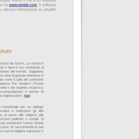
 “phpBB Teams”) che è un software
ile da
www.phpbb.com
. Il software
 ulteriori informazioni su phpBB:
forum
 stessi dei forum. La nostra è
re e dare il suo contributo al
 visione del mondo. Sappiamo
 su temi di grande interesse è
to sono il sale del confronto
ietanza. Per rendere i Forum
rretto e del rispetto reciproco,
raccomandazioni e norme di
 registrazione. [
top
]
ito essenziale per un dialogo
cciare e molestare gli altri
 ai sessi, alle religioni, alle
zioni politiche e sociali. Si
 casi sembrano l’unica strada
 acceso. Si raccomanda di non
ti casi la migliore soluzione è