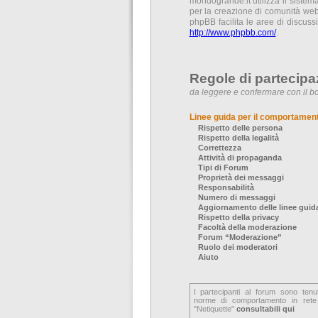
mondogrande.it utilizza il siste
per la creazione di comunità web 
phpBB facilita le aree di discus
http://www.phpbb.com/
.
Regole di partecipa
da leggere e confermare con il bo
Linee guida per il comportamen
Rispetto delle persona
Rispetto della legalità
Correttezza
Attività di propaganda
Tipi di Forum
Proprietà dei messaggi
Responsabilità
Numero di messaggi
Aggiornamento delle linee guid
Rispetto della privacy
Facoltà della moderazione
Forum “Moderazione”
Ruolo dei moderatori
Aiuto
I partecipanti al forum sono tenu
norme di comportamento in rete
"Netiquette"
consultabili qui