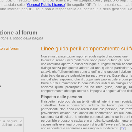
ma phpBB (in seguito “loro”, “phpBB software”, “www.phpbb.com”, “phpBB Group”,
rilasciata sotto “
General Public License
” (in seguito “GPL”) liberamente scaricab
sione internet, phpBB Group non è responsabile dei contenuti e della gestione. Per
zione al forum
ttone al fondo della pagina
Linee guida per il comportamento sui 
to sui forum
Non è nostra intenzione imporre regole rigide di moderazione.
In questo senso i veri moderatori sono prima di tutto gli utenti
una comunità aperta e quindi chiunque si registri vi può accede
dialogo senza per questo aderire ad una qualche particolare
tuttavia che "gli uomini non sono angeli" e che spesso il dialogo
disturbato da aspre polemiche tra parti avverse. Esse da un la
ma dall’altro sappiamo che il troppo sale può uccidere ogni p
fruibili a tutti e mantenere la comunità nei limiti di un dialogo co
a
abbiamo quindi predisposto alcune linee guida, consigli, 
comportamento che ogni utente si impegna a seguire all’atto della
Rispetto delle persona
Il rispetto reciproco da parte di tutti gli utenti è un requis
costruttivo. Non è consentito l’utilizzo dei Forum per mina
partecipanti. Non sono consentiti insulti alle persone, alle razze,
provenienze etniche, alle condizioni economiche ed alle convin
raccomanda di evitare le critiche personali, anche se in certi
percorribile e possono capitare in un dibattito particolarmente
ti a seguire le
cadere nelle eventuali provocazioni di iscritti "avversari". In ques
 definite come
non rispondere e segnalare il messaggio ai moderatori. [
top
]