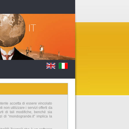
utente accetta di essere vincolato
non utilizzare i servizi offerti da
i di tali modifiche, benché sia
zi di “mondogrande.it” implica la