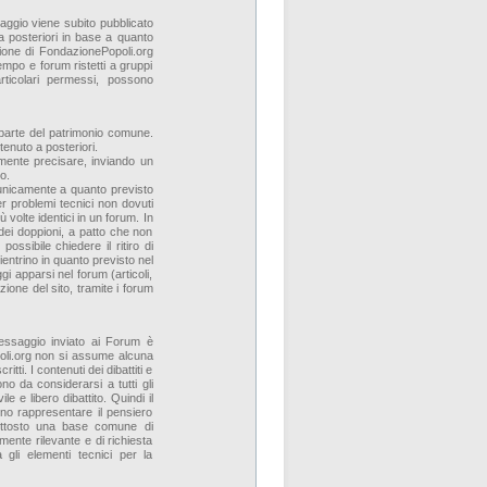
aggio viene subito pubblicato
a posteriori in base a quanto
ione di FondazionePopoli.org
empo e forum ristetti a gruppi
articolari permessi, possono
o parte del patrimonio comune.
tenuto a posteriori.
rmente precisare, inviando un
o.
 unicamente a quanto previsto
r problemi tecnici non dovuti
volte identici in un forum. In
 dei doppioni, a patto che non
ssibile chiedere il ritiro di
ientrino in quanto previsto nel
i apparsi nel forum (articoli,
zione del sito, tramite i forum
messaggio inviato ai Forum è
poli.org non si assume alcuna
ritti. I contenuti dei dibattiti e
o da considerarsi a tutti gli
le e libero dibattito. Quindi il
ono rappresentare il pensiero
uttosto una base comune di
ente rilevante e di richiesta
à gli elementi tecnici per la