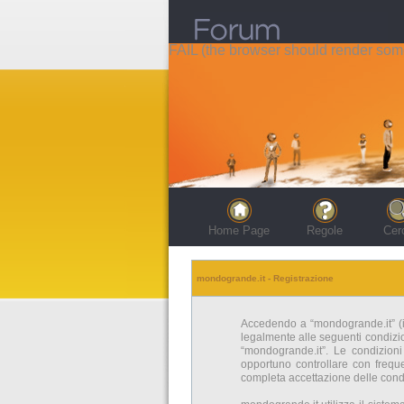
FAIL (the browser should render some 
Home Page
Regole
Cer
mondogrande.it - Registrazione
Accedendo a “mondogrande.it” (in 
legalmente alle seguenti condizion
“mondogrande.it”. Le condizion
opportuno controllare con freque
completa accettazione delle condi