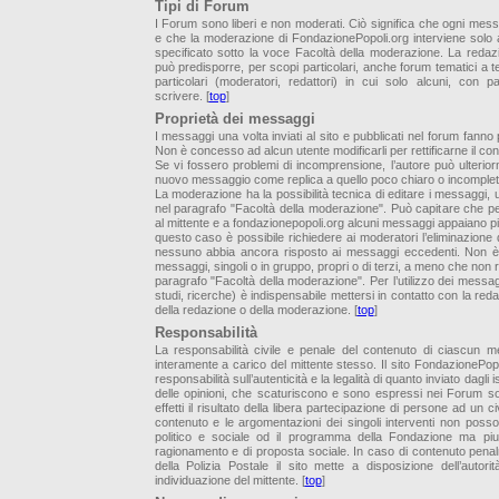
Tipi di Forum
I Forum sono liberi e non moderati. Ciò significa che ogni mess
e che la moderazione di FondazionePopoli.org interviene solo 
specificato sotto la voce Facoltà della moderazione. La redaz
può predisporre, per scopi particolari, anche forum tematici a t
particolari (moderatori, redattori) in cui solo alcuni, con p
scrivere. [
top
]
Proprietà dei messaggi
I messaggi una volta inviati al sito e pubblicati nel forum fann
Non è concesso ad alcun utente modificarli per rettificarne il con
Se vi fossero problemi di incomprensione, l’autore può ulterio
nuovo messaggio come replica a quello poco chiaro o incomplet
La moderazione ha la possibilità tecnica di editare i messaggi,
nel paragrafo "Facoltà della moderazione". Può capitare che pe
al mittente e a fondazionepopoli.org alcuni messaggi appaiano più 
questo caso è possibile richiedere ai moderatori l’eliminazione
nessuno abbia ancora risposto ai messaggi eccedenti. Non è po
messaggi, singoli o in gruppo, propri o di terzi, a meno che non r
paragrafo "Facoltà della moderazione". Per l’utilizzo dei messagg
studi, ricerche) è indispensabile mettersi in contatto con la reda
della redazione o della moderazione. [
top
]
Responsabilità
La responsabilità civile e penale del contenuto di ciascun 
interamente a carico del mittente stesso. Il sito FondazionePo
responsabilità sull’autenticità e la legalità di quanto inviato dagli isc
delle opinioni, che scaturiscono e sono espressi nei Forum son
effetti il risultato della libera partecipazione di persone ad un civi
contenuto e le argomentazioni dei singoli interventi non poss
politico e sociale od il programma della Fondazione ma pi
ragionamento e di proposta sociale. In caso di contenuto penalm
della Polizia Postale il sito mette a disposizione dell’autorit
individuazione del mittente. [
top
]