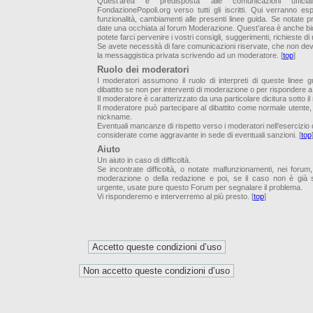
Quest’area è predisposta alle comunicazioni uffici
FondazionePopoli.org verso tutti gli iscritti. Qui verranno es
funzionalità, cambiamenti alle presenti linee guida. Se notate p
date una occhiata al forum Moderazione. Quest’area è anche bid
potete farci pervenire i vostri consigli, suggerimenti, richieste di
Se avete necessità di fare comunicazioni riservate, che non de
la messaggistica privata scrivendo ad un moderatore. [
top
]
Ruolo dei moderatori
I moderatori assumono il ruolo di interpreti di queste linee 
dibattito se non per interventi di moderazione o per rispondere
Il moderatore è caratterizzato da una particolare dicitura sotto i
Il moderatore può partecipare al dibattito come normale utente,
nickname.
Eventuali mancanze di rispetto verso i moderatori nell’esercizio d
considerate come aggravante in sede di eventuali sanzioni. [
top
Aiuto
Un aiuto in caso di difficoltà.
Se incontrate difficoltà, o notate malfunzionamenti, nei forum
moderazione o della redazione e poi, se il caso non è già s
urgente, usate pure questo Forum per segnalare il problema.
Vi risponderemo e interverremo al più presto. [
top
]