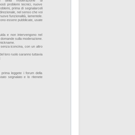
ali della moderazione di
posti problemi tecnici, nuove
roblemi, prima di segnalarceli
irezionale, nel senso che voi
 nuove funzionalità, lamentele.
vono essere pubblicate, usate
guida e non intervengono nel
 a domande sulla moderazione.
l nickname.
 senza iconcina, con un altro
el loro ruolo saranno tuttavia
]
, prima leggete i forum della
tato segnalato e lo ritenete