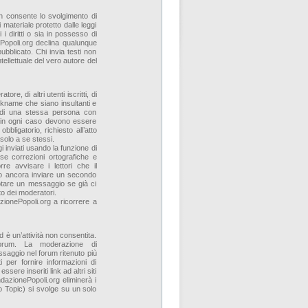
n consente lo svolgimento di
 materiale protetto dalle leggi
 i diritti o sia in possesso di
ePopoli.org declina qualunque
pubblicato. Chi invia testi non
tellettuale del vero autore del
re, di altri utenti iscritti, di
kname che siano insultanti e
ne di una stessa persona con
a in ogni caso devono essere
obbligatorio, richiesto all’atto
i solo a se stessi.
i inviati usando la funzione di
e correzioni ortografiche e
re avvisare i lettori che il
lio ancora inviare un secondo
otare un messaggio se già ci
to dei moderatori.
ionePopoli.org a ricorrere a
d è un’attività non consentita.
rum. La moderazione di
ssaggio nel forum ritenuto più
 per fornire informazioni di
re inseriti link ad altri siti
azionePopoli.org eliminerà i
 Topic) si svolge su un solo