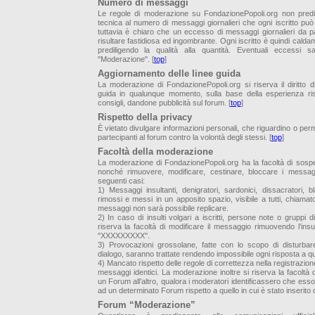
Numero di messaggi
Le regole di moderazione su FondazionePopoli.org non predi
tecnica al numero di messaggi giornalieri che ogni iscritto pu
tuttavia è chiaro che un eccesso di messaggi giornalieri da pa
risultare fastidiosa ed ingombrante. Ogni iscritto è quindi caldam
prediligendo la qualità alla quantità. Eventuali eccessi 
"Moderazione". [
top
]
Aggiornamento delle linee guida
La moderazione di FondazionePopoli.org si riserva il diritto di
guida in qualunque momento, sulla base della esperienza ris
consigli, dandone pubblicità sul forum. [
top
]
Rispetto della privacy
È vietato divulgare informazioni personali, che riguardino o permet
partecipanti al forum contro la volontà degli stessi. [
top
]
Facoltà della moderazione
La moderazione di FondazionePopoli.org ha la facoltà di sospe
nonché rimuovere, modificare, cestinare, bloccare i messagg
seguenti casi:
1) Messaggi insultanti, denigratori, sardonici, dissacratori, 
rimossi e messi in un apposito spazio, visibile a tutti, chiamato 
messaggi non sarà possibile replicare.
2) In caso di insulti volgari a iscritti, persone note o gruppi
riserva la facoltà di modificare il messaggio rimuovendo l’insu
"XXXXXXXXX".
3) Provocazioni grossolane, fatte con lo scopo di disturbare
dialogo, saranno trattate rendendo impossibile ogni risposta a 
4) Mancato rispetto delle regole di correttezza nella registrazione 
messaggi identici. La moderazione inoltre si riserva la facolt
un Forum all’altro, qualora i moderatori identificassero che ess
ad un determinato Forum rispetto a quello in cui è stato inserito dal
Forum “Moderazione”