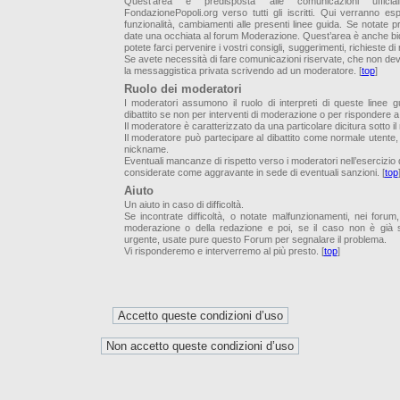
Quest’area è predisposta alle comunicazioni uffici
FondazionePopoli.org verso tutti gli iscritti. Qui verranno es
funzionalità, cambiamenti alle presenti linee guida. Se notate p
date una occhiata al forum Moderazione. Quest’area è anche bid
potete farci pervenire i vostri consigli, suggerimenti, richieste di
Se avete necessità di fare comunicazioni riservate, che non de
la messaggistica privata scrivendo ad un moderatore. [
top
]
Ruolo dei moderatori
I moderatori assumono il ruolo di interpreti di queste linee 
dibattito se non per interventi di moderazione o per rispondere
Il moderatore è caratterizzato da una particolare dicitura sotto i
Il moderatore può partecipare al dibattito come normale utente,
nickname.
Eventuali mancanze di rispetto verso i moderatori nell’esercizio d
considerate come aggravante in sede di eventuali sanzioni. [
top
Aiuto
Un aiuto in caso di difficoltà.
Se incontrate difficoltà, o notate malfunzionamenti, nei forum
moderazione o della redazione e poi, se il caso non è già s
urgente, usate pure questo Forum per segnalare il problema.
Vi risponderemo e interverremo al più presto. [
top
]