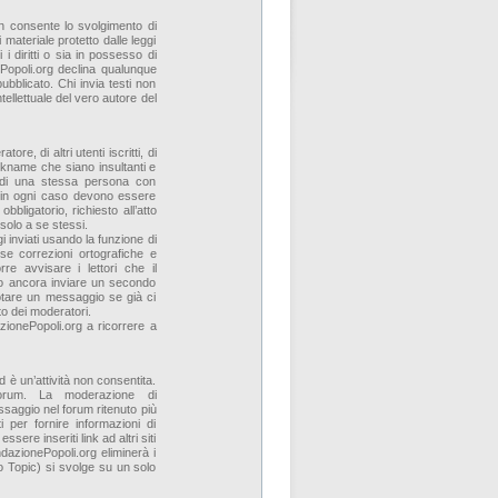
n consente lo svolgimento di
 materiale protetto dalle leggi
 i diritti o sia in possesso di
ePopoli.org declina qualunque
pubblicato. Chi invia testi non
tellettuale del vero autore del
re, di altri utenti iscritti, di
kname che siano insultanti e
ne di una stessa persona con
a in ogni caso devono essere
obbligatorio, richiesto all’atto
i solo a se stessi.
i inviati usando la funzione di
e correzioni ortografiche e
re avvisare i lettori che il
lio ancora inviare un secondo
otare un messaggio se già ci
to dei moderatori.
ionePopoli.org a ricorrere a
d è un’attività non consentita.
rum. La moderazione di
ssaggio nel forum ritenuto più
 per fornire informazioni di
re inseriti link ad altri siti
azionePopoli.org eliminerà i
 Topic) si svolge su un solo