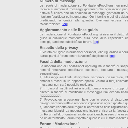
Numero di messaggi
Le regole di moderazione su FondazionePopoli.org non predi
tecnica al numero di messaggi giornalieri che ogni iscritto pu
tuttavia è chiaro che un eccesso di messaggi giornalieri da pa
risultare fastidiosa ed ingombrante. Ogni iscritto è quindi caldam
prediligendo la qualità alla quantità. Eventuali eccessi 
"Moderazione". [
top
]
Aggiornamento delle linee guida
La moderazione di FondazionePopoli.org si riserva il diritto di
guida in qualunque momento, sulla base della esperienza ris
consigli, dandone pubblicità sul forum. [
top
]
Rispetto della privacy
È vietato divulgare informazioni personali, che riguardino o permet
partecipanti al forum contro la volontà degli stessi. [
top
]
Facoltà della moderazione
La moderazione di FondazionePopoli.org ha la facoltà di sospe
nonché rimuovere, modificare, cestinare, bloccare i messagg
seguenti casi:
1) Messaggi insultanti, denigratori, sardonici, dissacratori, 
rimossi e messi in un apposito spazio, visibile a tutti, chiamato 
messaggi non sarà possibile replicare.
2) In caso di insulti volgari a iscritti, persone note o gruppi
riserva la facoltà di modificare il messaggio rimuovendo l’insu
"XXXXXXXXX".
3) Provocazioni grossolane, fatte con lo scopo di disturbare
dialogo, saranno trattate rendendo impossibile ogni risposta a 
4) Mancato rispetto delle regole di correttezza nella registrazione 
messaggi identici. La moderazione inoltre si riserva la facolt
un Forum all’altro, qualora i moderatori identificassero che ess
ad un determinato Forum rispetto a quello in cui è stato inserito dal
Forum “Moderazione”