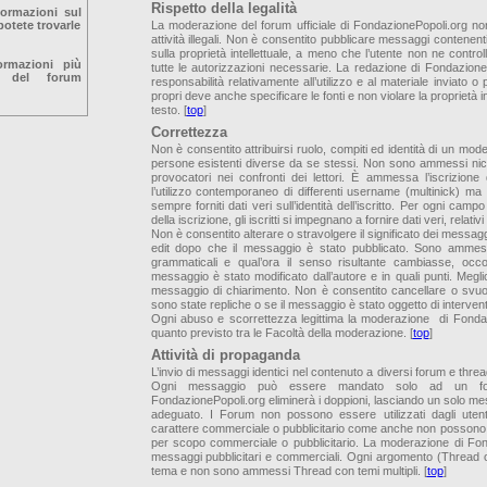
Rispetto della legalità
formazioni sul
otete trovarle
La moderazione del forum ufficiale di FondazionePopoli.org no
attività illegali. Non è consentito pubblicare messaggi contenenti
sulla proprietà intellettuale, a meno che l’utente non ne controlli
ormazioni più
tutte le autorizzazioni necessarie. La redazione di Fondazion
o del forum
responsabilità relativamente all’utilizzo e al materiale inviato o 
propri deve anche specificare le fonti e non violare la proprietà in
testo. [
top
]
Correttezza
Non è consentito attribuirsi ruolo, compiti ed identità di un moderato
persone esistenti diverse da se stessi. Non sono ammessi nic
provocatori nei confronti dei lettori. È ammessa l’iscrizio
l’utilizzo contemporaneo di differenti username (multinick) m
sempre forniti dati veri sull’identità dell’iscritto. Per ogni campo 
della iscrizione, gli iscritti si impegnano a fornire dati veri, relativ
Non è consentito alterare o stravolgere il significato dei messagg
edit dopo che il messaggio è stato pubblicato. Sono ammess
grammaticali e qual’ora il senso risultante cambiasse, occor
messaggio è stato modificato dall’autore e in quali punti. Meg
messaggio di chiarimento. Non è consentito cancellare o svu
sono state repliche o se il messaggio è stato oggetto di interven
Ogni abuso e scorrettezza legittima la moderazione di Fondaz
quanto previsto tra le Facoltà della moderazione. [
top
]
Attività di propaganda
L’invio di messaggi identici nel contenuto a diversi forum e threa
Ogni messaggio può essere mandato solo ad un fo
FondazionePopoli.org eliminerà i doppioni, lasciando un solo me
adeguato. I Forum non possono essere utilizzati dagli utenti
carattere commerciale o pubblicitario come anche non possono esse
per scopo commerciale o pubblicitario. La moderazione di Fond
messaggi pubblicitari e commerciali. Ogni argomento (Thread o
tema e non sono ammessi Thread con temi multipli. [
top
]