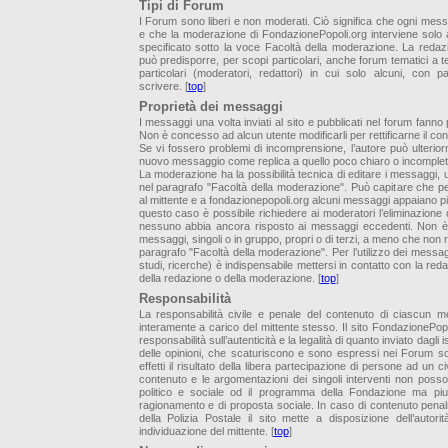
Tipi di Forum
I Forum sono liberi e non moderati. Ciò significa che ogni mess
e che la moderazione di FondazionePopoli.org interviene solo 
specificato sotto la voce Facoltà della moderazione. La redaz
può predisporre, per scopi particolari, anche forum tematici a t
particolari (moderatori, redattori) in cui solo alcuni, con p
scrivere. [
top
]
Proprietà dei messaggi
I messaggi una volta inviati al sito e pubblicati nel forum fann
Non è concesso ad alcun utente modificarli per rettificarne il con
Se vi fossero problemi di incomprensione, l’autore può ulterio
nuovo messaggio come replica a quello poco chiaro o incomplet
La moderazione ha la possibilità tecnica di editare i messaggi,
nel paragrafo "Facoltà della moderazione". Può capitare che pe
al mittente e a fondazionepopoli.org alcuni messaggi appaiano più 
questo caso è possibile richiedere ai moderatori l’eliminazione
nessuno abbia ancora risposto ai messaggi eccedenti. Non è po
messaggi, singoli o in gruppo, propri o di terzi, a meno che non r
paragrafo "Facoltà della moderazione". Per l’utilizzo dei messagg
studi, ricerche) è indispensabile mettersi in contatto con la reda
della redazione o della moderazione. [
top
]
Responsabilità
La responsabilità civile e penale del contenuto di ciascun 
interamente a carico del mittente stesso. Il sito FondazionePo
responsabilità sull’autenticità e la legalità di quanto inviato dagli isc
delle opinioni, che scaturiscono e sono espressi nei Forum son
effetti il risultato della libera partecipazione di persone ad un civi
contenuto e le argomentazioni dei singoli interventi non poss
politico e sociale od il programma della Fondazione ma pi
ragionamento e di proposta sociale. In caso di contenuto penalm
della Polizia Postale il sito mette a disposizione dell’autorit
individuazione del mittente. [
top
]