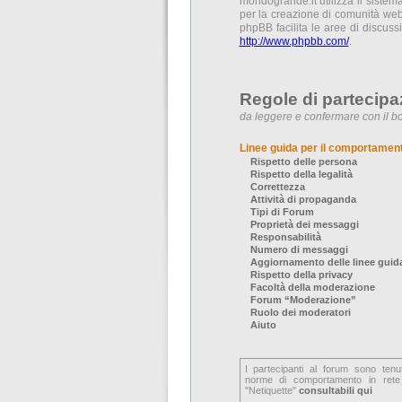
mondogrande.it utilizza il siste
per la creazione di comunità web 
phpBB facilita le aree di discus
http://www.phpbb.com/
.
Regole di partecipa
da leggere e confermare con il bo
Linee guida per il comportamen
Rispetto delle persona
Rispetto della legalità
Correttezza
Attività di propaganda
Tipi di Forum
Proprietà dei messaggi
Responsabilità
Numero di messaggi
Aggiornamento delle linee guid
Rispetto della privacy
Facoltà della moderazione
Forum “Moderazione”
Ruolo dei moderatori
Aiuto
I partecipanti al forum sono tenu
norme di comportamento in rete
"Netiquette"
consultabili qui