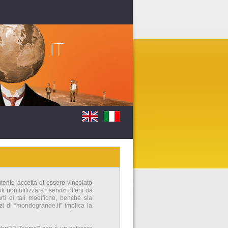
utente accetta di essere vincolato
non utilizzare i servizi offerti da
i di tali modifiche, benché sia
zi di “mondogrande.it” implica la