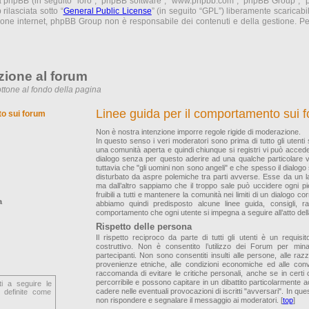
ma phpBB (in seguito “loro”, “phpBB software”, “www.phpbb.com”, “phpBB Group”,
rilasciata sotto “
General Public License
” (in seguito “GPL”) liberamente scaricab
sione internet, phpBB Group non è responsabile dei contenuti e della gestione. Per
zione al forum
ttone al fondo della pagina
Linee guida per il comportamento sui 
to sui forum
Non è nostra intenzione imporre regole rigide di moderazione.
In questo senso i veri moderatori sono prima di tutto gli utenti
una comunità aperta e quindi chiunque si registri vi può accede
dialogo senza per questo aderire ad una qualche particolare
tuttavia che "gli uomini non sono angeli" e che spesso il dialogo
disturbato da aspre polemiche tra parti avverse. Esse da un la
ma dall’altro sappiamo che il troppo sale può uccidere ogni p
fruibili a tutti e mantenere la comunità nei limiti di un dialogo co
a
abbiamo quindi predisposto alcune linee guida, consigli, 
comportamento che ogni utente si impegna a seguire all’atto della
Rispetto delle persona
Il rispetto reciproco da parte di tutti gli utenti è un requis
costruttivo. Non è consentito l’utilizzo dei Forum per mina
partecipanti. Non sono consentiti insulti alle persone, alle razze,
provenienze etniche, alle condizioni economiche ed alle convin
raccomanda di evitare le critiche personali, anche se in certi
percorribile e possono capitare in un dibattito particolarmente
ti a seguire le
cadere nelle eventuali provocazioni di iscritti "avversari". In ques
 definite come
non rispondere e segnalare il messaggio ai moderatori. [
top
]