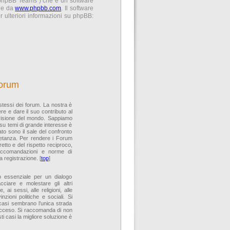
 “phpBB Teams”) che è un software
ile da
www.phpbb.com
. Il software
 ulteriori informazioni su phpBB:
forum
 stessi dei forum. La nostra è
re e dare il suo contributo al
 visione del mondo. Sappiamo
 su temi di grande interesse è
to sono il sale del confronto
ietanza. Per rendere i Forum
rretto e del rispetto reciproco,
raccomandazioni e norme di
 registrazione. [
top
]
ito essenziale per un dialogo
cciare e molestare gli altri
 ai sessi, alle religioni, alle
zioni politiche e sociali. Si
 casi sembrano l’unica strada
 acceso. Si raccomanda di non
ti casi la migliore soluzione è