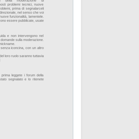
ali della moderazione di
posti problemi tecnici, nuove
roblemi, prima di segnalarceli
irezionale, nel senso che voi
 nuove funzionalità, lamentele.
vono essere pubblicate, usate
guida e non intervengono nel
 a domande sulla moderazione.
l nickname.
 senza iconcina, con un altro
el loro ruolo saranno tuttavia
]
, prima leggete i forum della
tato segnalato e lo ritenete