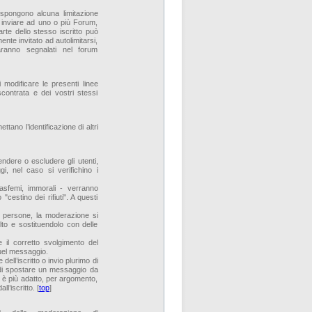
spongono alcuna limitazione
ò inviare ad uno o più Forum,
rte dello stesso iscritto può
ente invitato ad autolimitarsi,
saranno segnalati nel forum
 modificare le presenti linee
contrata e dei vostri stessi
tano l’identificazione di altri
ndere o escludere gli utenti,
i, nel caso si verifichino i
blasfemi, immorali - verranno
"cestino dei rifiuti". A questi
 di persone, la moderazione si
lto e sostituendolo con delle
 il corretto svolgimento del
quel messaggio.
dell’iscritto o invio plurimo di
à di spostare un messaggio da
o è più adatto, per argomento,
l’iscritto. [
top
]