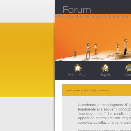
FAIL (the browser should render some 
Home Page
Regole
Cer
mondogrande.it - Registrazione
Accedendo a “mondogrande.it” (in 
legalmente alle seguenti condizion
“mondogrande.it”. Le condizion
opportuno controllare con freque
completa accettazione delle condi