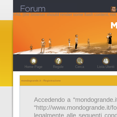
FAIL (the browser should render some flash content, not t
Home Page
Regole
Cerca
Lista Utenti
mondogrande.it - Registrazione
Accedendo a “mondogrande.it” 
“http://www.mondogrande.it/f
legalmente alle seguenti cond