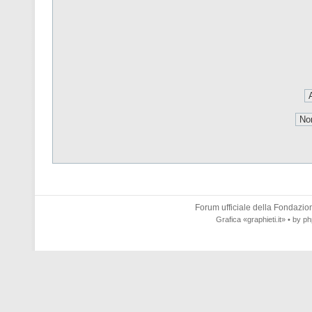
Forum ufficiale della
Fondazione
Grafica
«graphieti.it»
• by
ph