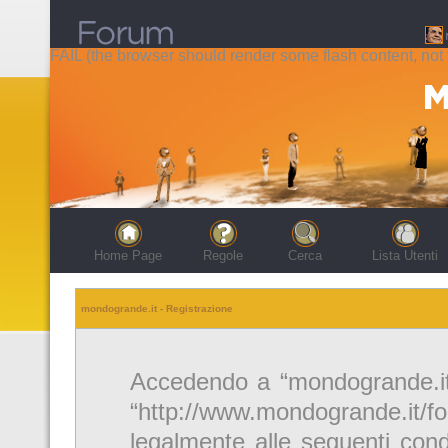
FAIL (the browser should render some flash content, not t
Home Page
Regole
Cerca
Lista Utenti
mondogrande.it - Registrazione
Accedendo a “mondogrande.it” 
“http://www.mondogrande.it/f
legalmente alle seguenti cond