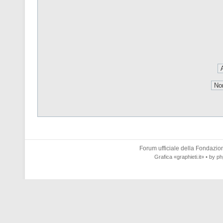
Forum ufficiale della
Fondazione
Grafica
«graphieti.it»
• by
ph