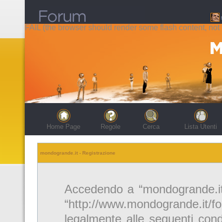
FAIL (the browser should render some flash content, not t
Home Page
Regole
Cerca
Lista Utenti
mondogrande.it - Registrazione
Accedendo a “mondogrande.it” 
“http://www.mondogrande.it/f
legalmente alle seguenti cond