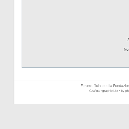
Forum ufficiale della
Fondazione
Grafica
«graphieti.it»
• by
ph