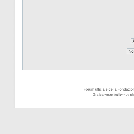
Forum ufficiale della
Fondazione
Grafica
«graphieti.it»
• by
ph