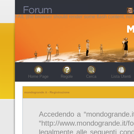
FAIL (the browser should render some flash content, not t
Home Page
Regole
Cerca
Lista Utenti
mondogrande.it - Registrazione
Accedendo a “mondogrande.it” 
“http://www.mondogrande.it/f
legalmente alle seguenti cond