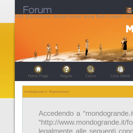
FAIL (the browser should render some flash content, not t
Home Page
Regole
Cerca
Lista Utenti
mondogrande.it - Registrazione
Accedendo a “mondogrande.it” 
“http://www.mondogrande.it/f
legalmente alle seguenti cond