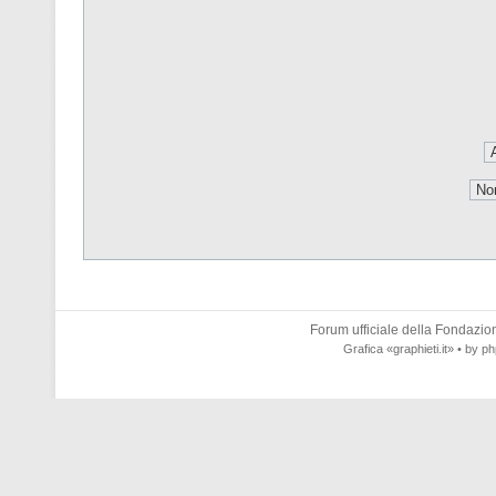
Forum ufficiale della
Fondazione
Grafica
«graphieti.it»
• by
ph