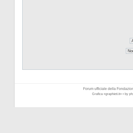
Forum ufficiale della
Fondazione
Grafica
«graphieti.it»
• by
ph