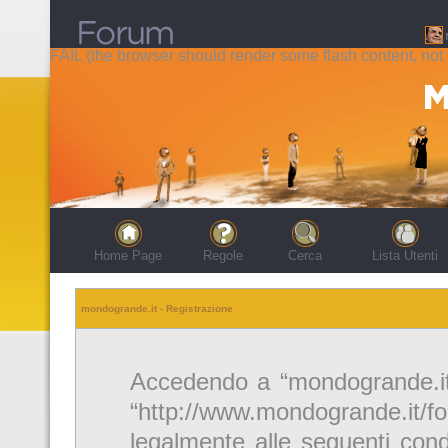
FAIL (the browser should render some flash content, not t
Home Page
Regole
Cerca
Lista Utenti
mondogrande.it - Registrazione
Accedendo a “mondogrande.it” 
“http://www.mondogrande.it/f
legalmente alle seguenti cond