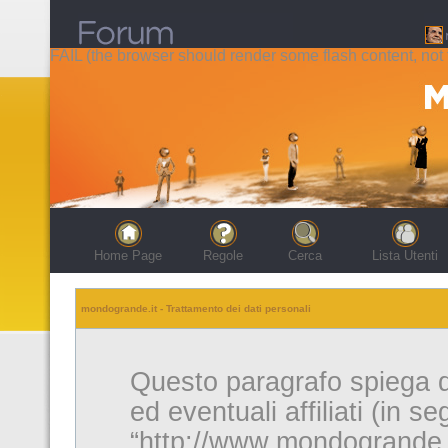
FAIL (the browser should render some flash content, not t
Home Page
Regole
Cerca
Lista Utenti
mondogrande.it - Trattamento dei dati personali
Questo paragrafo spiega 
ed eventuali affiliati (in s
“http://www.mondogrande.it