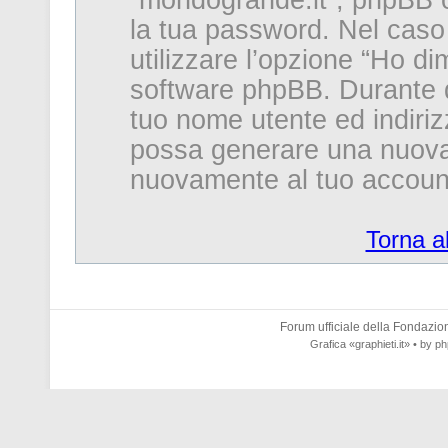
“mondogrande.it”, phpBB o
la tua password. Nel caso
utilizzare l’opzione “Ho d
software phpBB. Durante qu
tuo nome utente ed indiri
possa generare una nuova
nuovamente al tuo accoun
Torna a
Forum ufficiale della
Fondazione
Grafica
«graphieti.it»
• by
ph