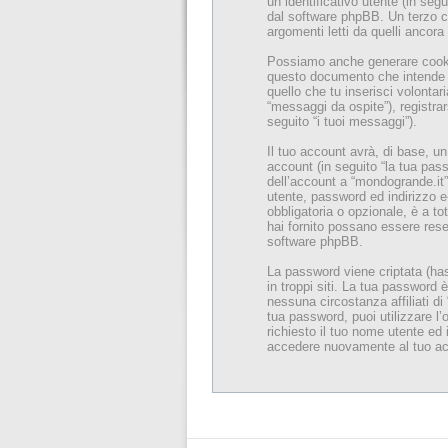
un identificativo utente (in seg
dal software phpBB. Un terzo co
argomenti letti da quelli ancora 
Possiamo anche generare cookie
questo documento che intende tr
quello che tu inserisci volonta
“messaggi da ospite”), registrar
seguito “i tuoi messaggi”).
Il tuo account avrà, di base, u
account (in seguito “la tua passw
dell’account a “mondogrande.it” 
utente, password ed indirizzo e-
obbligatoria o opzionale, è a tot
hai fornito possano essere rese 
software phpBB.
La password viene criptata (has
in troppi siti. La tua password
nessuna circostanza affiliati d
tua password, puoi utilizzare l
richiesto il tuo nome utente ed
accedere nuovamente al tuo ac