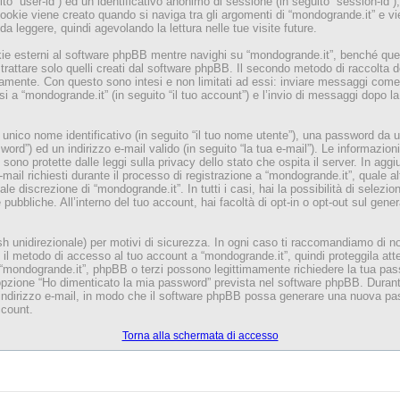
uito “user-id”) ed un identificativo anonimo di sessione (in seguito “session-i
okie viene creato quando si naviga tra gli argomenti di “mondogrande.it” e v
da leggere, quindi agevolando la lettura nelle tue visite future.
 esterni al software phpBB mentre navighi su “mondogrande.it”, benché questi
attare solo quelli creati dal software phpBB. Il secondo metodo di raccolta de
riamente. Con questo sono intesi e non limitati ad essi: inviare messaggi come 
si a “mondogrande.it” (in seguito “il tuo account”) e l’invio di messaggi dopo la
n unico nome identificativo (in seguito “il tuo nome utente”), una password da 
ord”) ed un indirizzo e-mail valido (in seguito “la tua e-mail”). Le informazioni 
sono protette dalle leggi sulla privacy dello stato che ospita il server. In agg
mail richiesti durante il processo di registrazione a “mondogrande.it”, quale a
ale discrezione di “mondogrande.it”. In tutti i casi, hai la possibilità di selezi
pubbliche. All’interno del tuo account, hai facoltà di opt-in o opt-out sul gene
h unidirezionale) per motivi di sicurezza. In ogni caso ti raccomandiamo di n
 è il metodo di accesso al tuo account a “mondogrande.it”, quindi proteggila at
i “mondogrande.it”, phpBB o terzi possono legittimamente richiedere la tua pa
’opzione “Ho dimenticato la mia password” prevista nel software phpBB. Duran
 indirizzo e-mail, in modo che il software phpBB possa generare una nuova pa
count.
Torna alla schermata di accesso