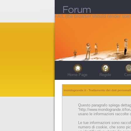
FAIL (the browser should render some 
Home Page
Regole
Cer
mondogrande.it - Trattamento dei dati personali
Questo paragrafo spiega dettagl
“http://www.mondogrande.it/for
usano le informazioni raccolte d
Le tue informazioni sono raccol
numero di cookie, che sono picc