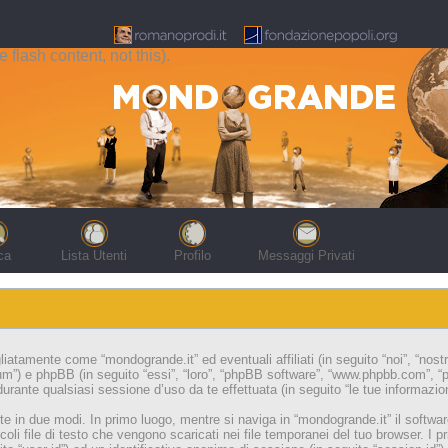
flash content, not this).
ca
Lista Utenti
Profilo
Messaggi Privati
iatamente come “mondogrande.it” ed eventuali affiliati (in seguito “noi”, “nost
um”) e phpBB (in seguito “essi”, “loro”, “phpBB software”, “www.phpbb.com”,
urante qualsiasi sessione d’uso da te effettuata (in seguito “le tue informazion
te in due modi. In primo luogo, mentre si naviga in “mondogrande.it” il softw
oli file di testo che vengono scaricati nei file temporanei del tuo browser. I 