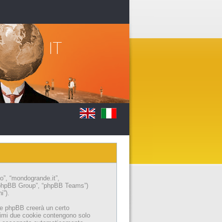
ro”, “mondogrande.it”,
 “phpBB Group”, “phpBB Teams”)
i”).
are phpBB creerà un certo
primi due cookie contengono solo