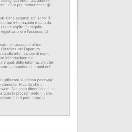
d”), assegnato automaticamente
iene usato per memorizzare gli
 siano estranei agli scopi di
lle tue informazioni è dato da
utente ospite (in seguito
 registrazione e l’accesso (di
usare per accedere al tuo
rilasciate per l’apertura
iunta alle informazioni di nome
ltra informazione sia
onare quali delle informazioni che
ratore automatico di e-mail del
on utilizzare la stessa password
tentamente. Ricorda che in
ssword. Nel caso dimenticassi la
te questo procedimento ti verrà
ssword che ti permetterà di