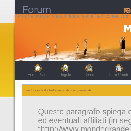
FAIL (the browser should render some flash content, not t
Home Page
Regole
Cerca
Lista Utenti
mondogrande.it - Trattamento dei dati personali
Questo paragrafo spiega 
ed eventuali affiliati (in s
“http://www.mondogrande.it