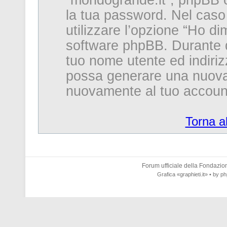
“mondogrande.it”, phpBB o
la tua password. Nel caso
utilizzare l’opzione “Ho d
software phpBB. Durante qu
tuo nome utente ed indiri
possa generare una nuova
nuovamente al tuo accoun
Torna a
Forum ufficiale della
Fondazione
Grafica
«graphieti.it»
• by
ph