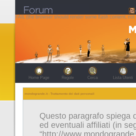
FAIL (the browser should render some flash content, not t
Home Page
Regole
Cerca
Lista Utenti
mondogrande.it - Trattamento dei dati personali
Questo paragrafo spiega 
ed eventuali affiliati (in s
“http://www.mondogrande.it