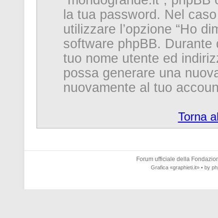
“mondogrande.it”, phpBB o
la tua password. Nel caso
utilizzare l’opzione “Ho d
software phpBB. Durante qu
tuo nome utente ed indiri
possa generare una nuova
nuovamente al tuo accoun
Torna a
Forum ufficiale della
Fondazione
Grafica
«graphieti.it»
• by
ph