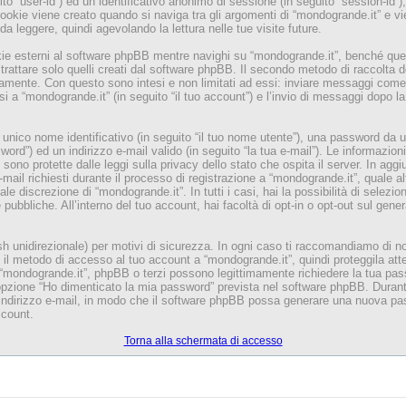
uito “user-id”) ed un identificativo anonimo di sessione (in seguito “session-i
okie viene creato quando si naviga tra gli argomenti di “mondogrande.it” e v
da leggere, quindi agevolando la lettura nelle tue visite future.
 esterni al software phpBB mentre navighi su “mondogrande.it”, benché questi
attare solo quelli creati dal software phpBB. Il secondo metodo di raccolta de
riamente. Con questo sono intesi e non limitati ad essi: inviare messaggi come 
si a “mondogrande.it” (in seguito “il tuo account”) e l’invio di messaggi dopo la
n unico nome identificativo (in seguito “il tuo nome utente”), una password da 
ord”) ed un indirizzo e-mail valido (in seguito “la tua e-mail”). Le informazioni 
sono protette dalle leggi sulla privacy dello stato che ospita il server. In agg
mail richiesti durante il processo di registrazione a “mondogrande.it”, quale a
ale discrezione di “mondogrande.it”. In tutti i casi, hai la possibilità di selezi
pubbliche. All’interno del tuo account, hai facoltà di opt-in o opt-out sul gene
h unidirezionale) per motivi di sicurezza. In ogni caso ti raccomandiamo di n
 è il metodo di accesso al tuo account a “mondogrande.it”, quindi proteggila at
i “mondogrande.it”, phpBB o terzi possono legittimamente richiedere la tua pa
’opzione “Ho dimenticato la mia password” prevista nel software phpBB. Duran
 indirizzo e-mail, in modo che il software phpBB possa generare una nuova pa
count.
Torna alla schermata di accesso