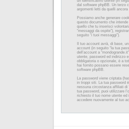
un identificativo utente (in seg
dal software phpBB. Un terzo co
argomenti letti da quelli ancora 
Possiamo anche generare cookie
questo documento che intende tr
quello che tu inserisci volonta
“messaggi da ospite”), registrar
seguito “i tuoi messaggi”).
Il tuo account avrà, di base, u
account (in seguito “la tua passw
dell’account a “mondogrande.it” 
utente, password ed indirizzo e-
obbligatoria o opzionale, è a tot
hai fornito possano essere rese 
software phpBB.
La password viene criptata (has
in troppi siti. La tua password
nessuna circostanza affiliati d
tua password, puoi utilizzare l
richiesto il tuo nome utente ed
accedere nuovamente al tuo ac