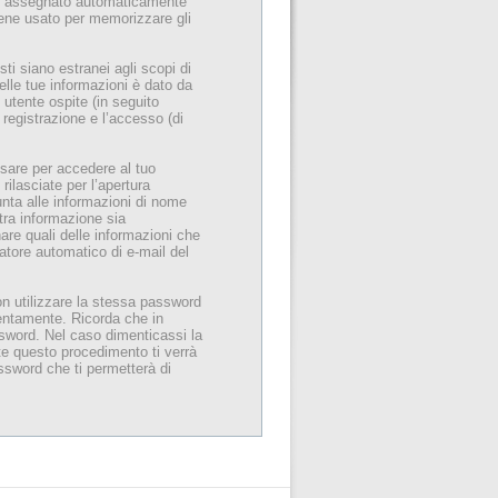
d”), assegnato automaticamente
iene usato per memorizzare gli
 siano estranei agli scopi di
lle tue informazioni è dato da
utente ospite (in seguito
 registrazione e l’accesso (di
usare per accedere al tuo
rilasciate per l’apertura
iunta alle informazioni di nome
ltra informazione sia
onare quali delle informazioni che
ratore automatico di e-mail del
on utilizzare la stessa password
tentamente. Ricorda che in
ssword. Nel caso dimenticassi la
te questo procedimento ti verrà
ssword che ti permetterà di