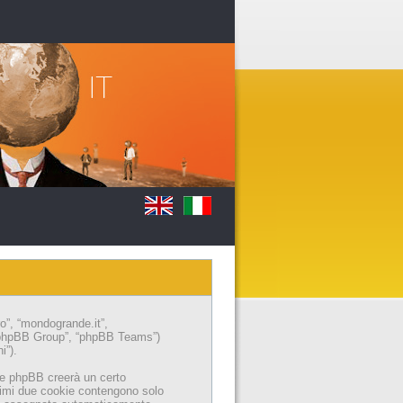
ro”, “mondogrande.it”,
 “phpBB Group”, “phpBB Teams”)
i”).
are phpBB creerà un certo
primi due cookie contengono solo