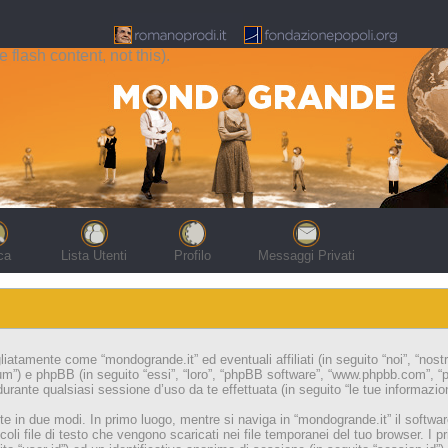
flash content, not this).
ca
Lista Utenti
Profilo
Messaggi Privati
iatamente come “mondogrande.it” ed eventuali affiliati (in seguito “noi”, “nost
um”) e phpBB (in seguito “essi”, “loro”, “phpBB software”, “www.phpbb.com”,
urante qualsiasi sessione d’uso da te effettuata (in seguito “le tue informazion
te in due modi. In primo luogo, mentre si naviga in “mondogrande.it” il softw
oli file di testo che vengono scaricati nei file temporanei del tuo browser. I 