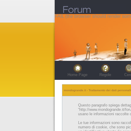
FAIL (the browser should render some 
Home Page
Regole
Cer
mondogrande.it - Trattamento dei dati personali
Questo paragrafo spiega dettagl
“http://www.mondogrande.it/for
usano le informazioni raccolte d
Le tue informazioni sono raccol
numero di cookie, che sono picc