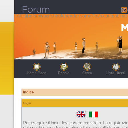
FAIL (the browser should render some flash content, not t
Home Page
Regole
Cerca
Lista Utenti
Indice
Login
Per eseguire il login devi essere registrato. La registrazi
solo pochi secondi e garantisce l’accesso alle funzioni 