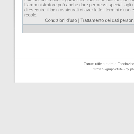
L’amministratore puó anche dare permessi speciali agli u
di eseguire il login assicurati di aver letto i termini d’uso e
regole.
Condizioni d’uso
|
Trattamento dei dati persona
Forum ufficiale della
Fondazione
Grafica
«graphieti.it»
• by
ph