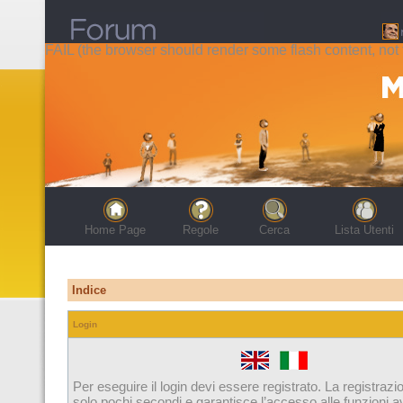
FAIL (the browser should render some flash content, not t
Home Page
Regole
Cerca
Lista Utenti
Indice
Login
Per eseguire il login devi essere registrato. La registrazi
solo pochi secondi e garantisce l’accesso alle funzioni 