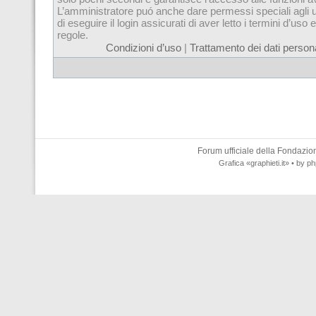
L’amministratore puó anche dare permessi speciali agli u
di eseguire il login assicurati di aver letto i termini d’uso e
regole.
Condizioni d’uso
|
Trattamento dei dati persona
Forum ufficiale della
Fondazione
Grafica
«graphieti.it»
• by
ph