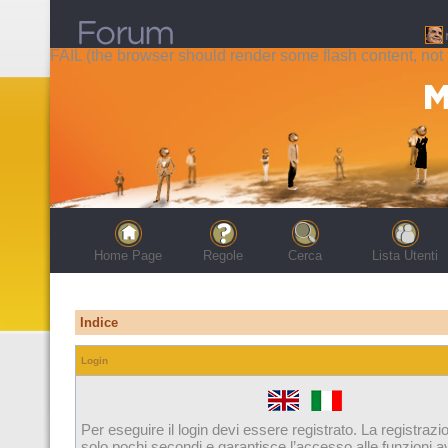
FAIL (the browser should render some flash content, not t
Home Page
Regole
Cerca
Lista Utenti
Indice
Login
Per eseguire il login devi essere registrato. La registrazi
solo pochi secondi e garantisce l’accesso alle funzioni 