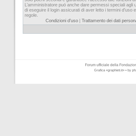
L’amministratore puó anche dare permessi speciali agli u
di eseguire il login assicurati di aver letto i termini d’uso e
regole.
Condizioni d’uso
|
Trattamento dei dati persona
Forum ufficiale della
Fondazione
Grafica
«graphieti.it»
• by
ph