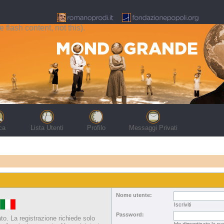
flash content, not this).
ca
Lista Utenti
Profilo
Messaggi Privati
Nome utente:
Iscriviti
Password:
ato. La registrazione richiede solo