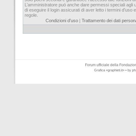
L’amministratore puó anche dare permessi speciali agli u
di eseguire il login assicurati di aver letto i termini d’uso e
regole.
Condizioni d’uso
|
Trattamento dei dati persona
Forum ufficiale della
Fondazione
Grafica
«graphieti.it»
• by
ph