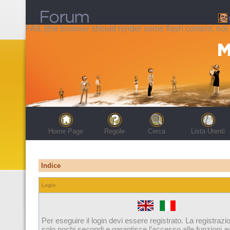
FAIL (the browser should render some flash content, not t
Home Page
Regole
Cerca
Lista Utenti
Indice
Login
Per eseguire il login devi essere registrato. La registrazi
solo pochi secondi e garantisce l’accesso alle funzioni 