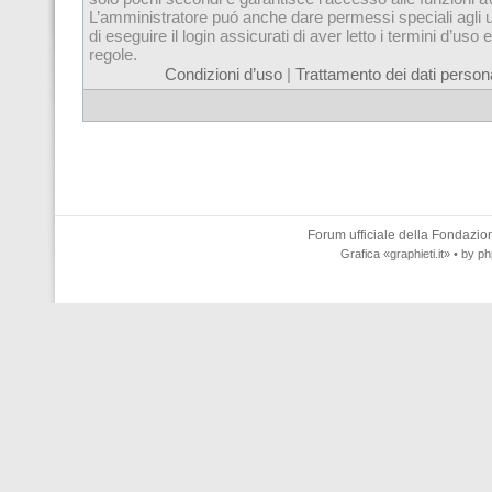
L’amministratore puó anche dare permessi speciali agli u
di eseguire il login assicurati di aver letto i termini d’uso e
regole.
Condizioni d’uso
|
Trattamento dei dati persona
Forum ufficiale della
Fondazione
Grafica
«graphieti.it»
• by
ph