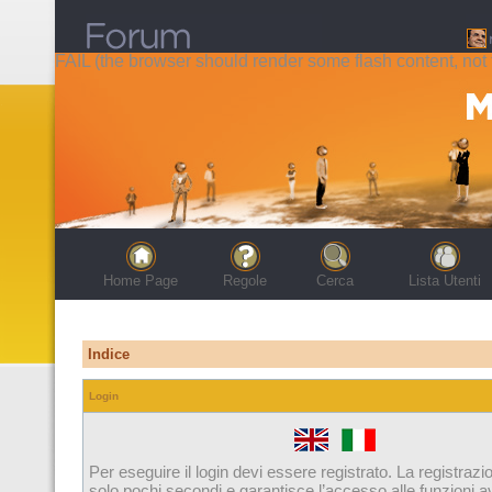
FAIL (the browser should render some flash content, not t
Home Page
Regole
Cerca
Lista Utenti
Indice
Login
Per eseguire il login devi essere registrato. La registrazi
solo pochi secondi e garantisce l’accesso alle funzioni 