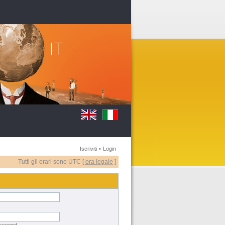
Iscriviti
•
Login
Tutti gli orari sono UTC [
ora legale
]