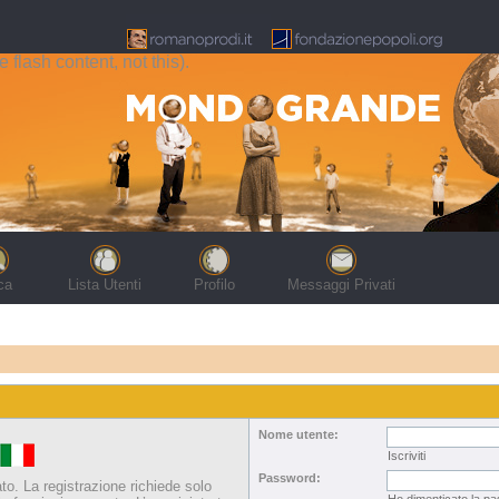
flash content, not this).
ca
Lista Utenti
Profilo
Messaggi Privati
Nome utente:
Iscriviti
Password:
ato. La registrazione richiede solo