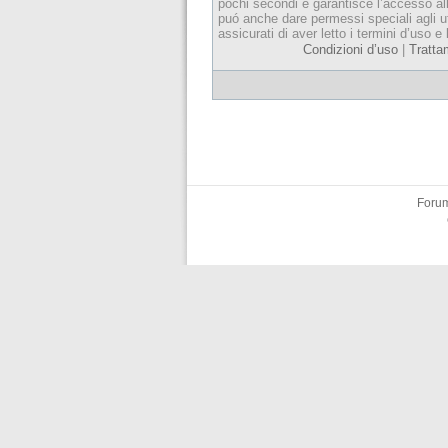
pochi secondi e garantisce l’accesso al
puó anche dare permessi speciali agli ut
assicurati di aver letto i termini d’uso e 
Condizioni d’uso
|
Tratta
Forum