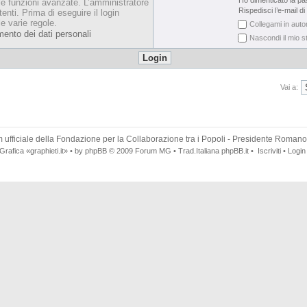
Ho dimenticato la p
le funzioni avanzate. L’amministratore
Rispedisci l’e-mail di
enti. Prima di eseguire il login
le varie regole.
Collegami in auto
mento dei dati personali
Nascondi il mio s
Vai a:
 ufficiale della
Fondazione per la Collaborazione tra i Popoli
- Presidente Romano
Grafica
«graphieti.it»
• by
phpBB
© 2009
Forum MG
• Trad.Italiana
phpBB.it
•
Iscriviti
•
Login