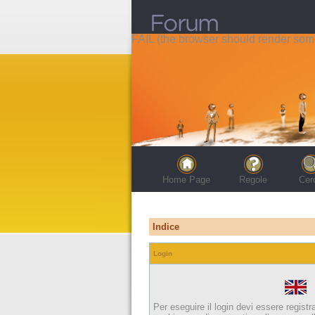
FAIL (the browser should render some 
Home Page
Regole
Cer
Indice
Login
Per eseguire il login devi essere registr