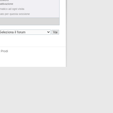
assword
 attivazione
matico ad ogni visita
tato per questa sessione
 Prodi