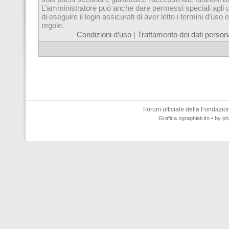
L’amministratore puó anche dare permessi speciali agli u
di eseguire il login assicurati di aver letto i termini d’uso e
regole.
Condizioni d’uso
|
Trattamento dei dati persona
Forum ufficiale della
Fondazione
Grafica
«graphieti.it»
• by
ph