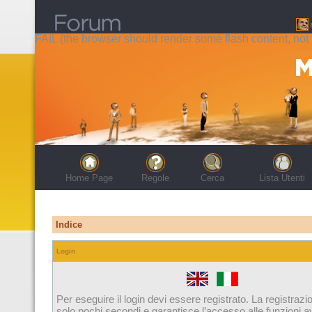
FAIL (the browser should render some flash content, not t
Home Page
Regole
Cerca
Lista Utenti
Indice
Login
Per eseguire il login devi essere registrato. La registrazi
solo pochi secondi e garantisce l’accesso alle funzioni 