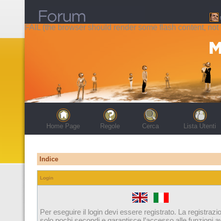
FAIL (the browser should render some flash content, not t
Home Page
Regole
Cerca
Lista Utenti
Indice
Login
Per eseguire il login devi essere registrato. La registrazi
solo pochi secondi e garantisce l’accesso alle funzioni 