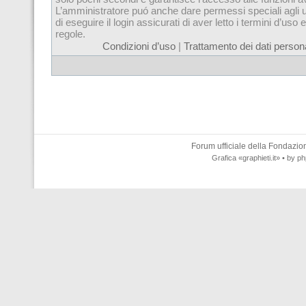
L’amministratore puó anche dare permessi speciali agli u
di eseguire il login assicurati di aver letto i termini d’uso e
regole.
Condizioni d’uso
|
Trattamento dei dati persona
Forum ufficiale della
Fondazione
Grafica
«graphieti.it»
• by
ph