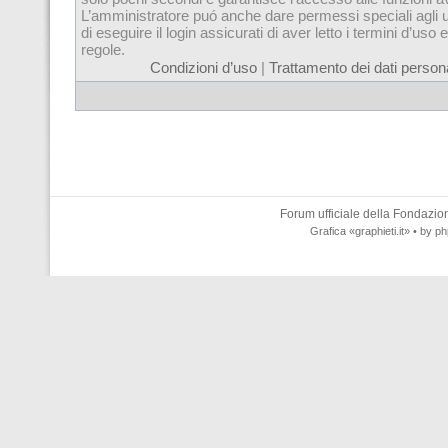
L’amministratore puó anche dare permessi speciali agli u
di eseguire il login assicurati di aver letto i termini d’uso e
regole.
Condizioni d’uso
|
Trattamento dei dati persona
Forum ufficiale della
Fondazione
Grafica
«graphieti.it»
• by
ph