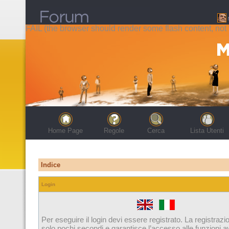
FAIL (the browser should render some flash content, not t
Home Page
Regole
Cerca
Lista Utenti
Indice
Login
Per eseguire il login devi essere registrato. La registrazi
solo pochi secondi e garantisce l’accesso alle funzioni 