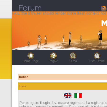
FAIL (the browser should render some flash content, not t
Home Page
Regole
Cerca
Lista Utenti
Indice
Login
Per eseguire il login devi essere registrato. La registrazi
solo pochi secondi e garantisce l’accesso alle funzioni 