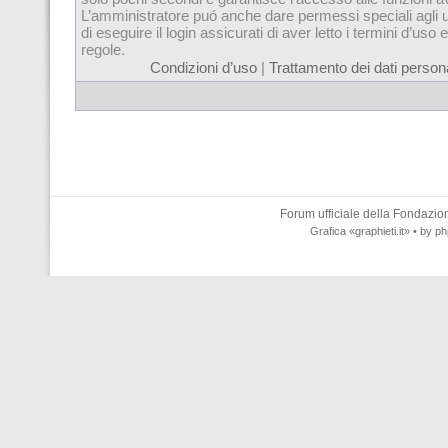
L’amministratore puó anche dare permessi speciali agli u
di eseguire il login assicurati di aver letto i termini d’uso e
regole.
Condizioni d’uso
|
Trattamento dei dati persona
Forum ufficiale della
Fondazione
Grafica
«graphieti.it»
• by
ph