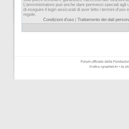
L’amministratore puó anche dare permessi speciali agli u
di eseguire il login assicurati di aver letto i termini d’uso e
regole.
Condizioni d’uso
|
Trattamento dei dati persona
Forum ufficiale della
Fondazione
Grafica
«graphieti.it»
• by
ph