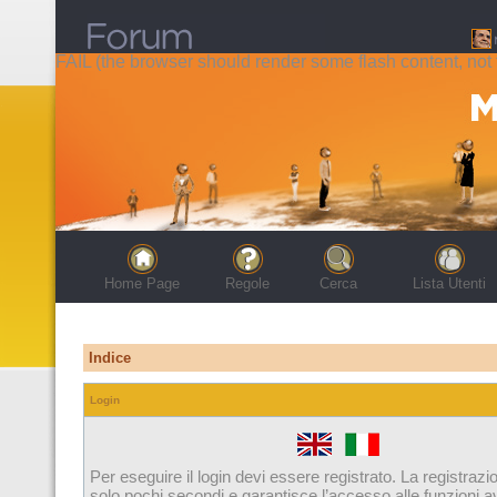
FAIL (the browser should render some flash content, not t
Home Page
Regole
Cerca
Lista Utenti
Indice
Login
Per eseguire il login devi essere registrato. La registrazi
solo pochi secondi e garantisce l’accesso alle funzioni 