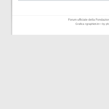
Forum ufficiale della
Fondazione
Grafica
«graphieti.it»
• by
ph