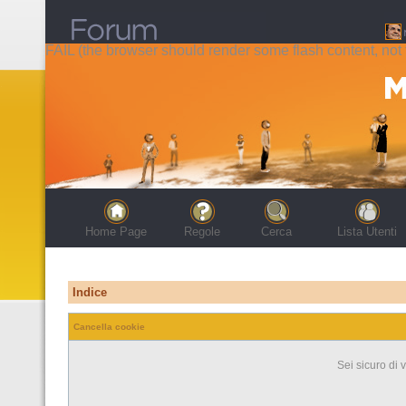
FAIL (the browser should render some flash content, not t
Home Page
Regole
Cerca
Lista Utenti
Indice
Cancella cookie
Sei sicuro di 