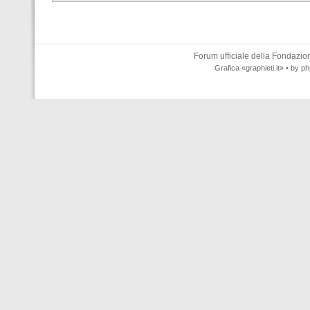
Forum ufficiale della
Fondazione
Grafica
«graphieti.it»
• by
ph