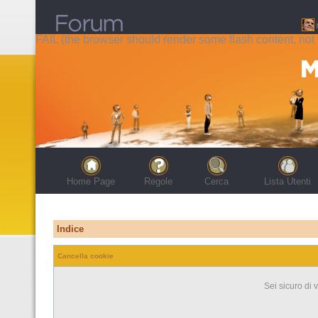
FAIL (the browser should render some flash content, not t
Home Page
Regole
Cerca
Lista Utenti
Indice
Cancella cookie
Sei sicuro di 