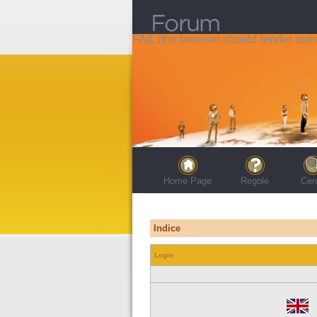
FAIL (the browser should render some 
Home Page
Regole
Cer
Indice
Login