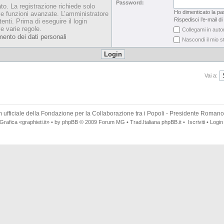
Password:
ato. La registrazione richiede solo
Ho dimenticato la p
le funzioni avanzate. L’amministratore
Rispedisci l’e-mail di
enti. Prima di eseguire il login
le varie regole.
Collegami in auto
mento dei dati personali
Nascondi il mio s
Vai a:
 ufficiale della
Fondazione per la Collaborazione tra i Popoli
- Presidente Romano
Grafica
«graphieti.it»
• by
phpBB
© 2009
Forum MG
• Trad.Italiana
phpBB.it
•
Iscriviti
•
Login