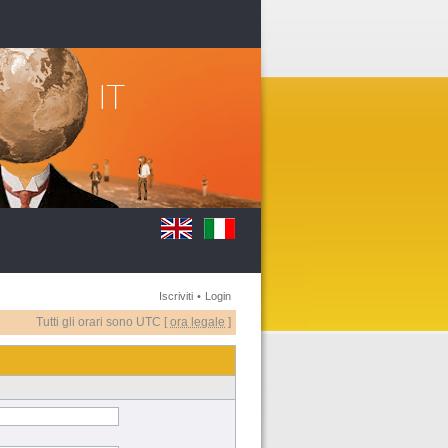
Iscriviti
•
Login
Tutti gli orari sono UTC [
ora legale
]