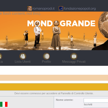
flash content, not this).
ca
Lista Utenti
Profilo
Messaggi Privati
Devi essere connesso per accedere al Pannello di Controllo Utente.
Nome utente:
Iscriviti