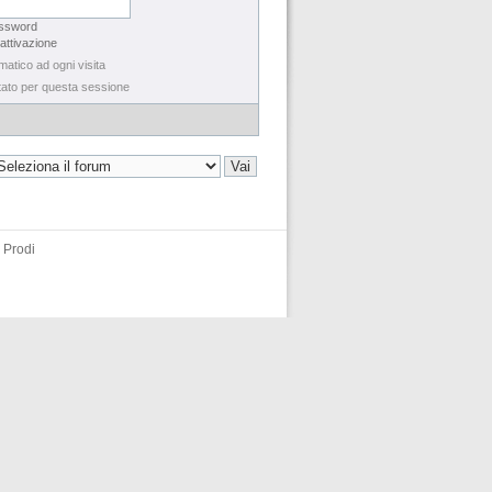
assword
 attivazione
matico ad ogni visita
tato per questa sessione
 Prodi