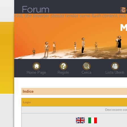
FAIL (the browser should render some flash content, not t
Home Page
Regole
Cerca
Lista Utenti
Indice
Login
Devi essere con