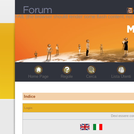
FAIL (the browser should render some flash content, not t
Home Page
Regole
Cerca
Lista Utenti
Indice
Login
Devi essere con