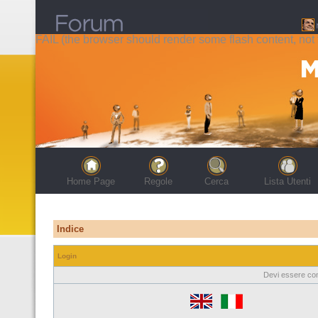
FAIL (the browser should render some flash content, not t
Home Page
Regole
Cerca
Lista Utenti
Indice
Login
Devi essere con