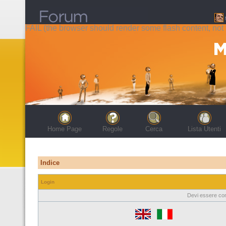
FAIL (the browser should render some flash content, not t
Home Page
Regole
Cerca
Lista Utenti
Indice
Login
Devi essere con