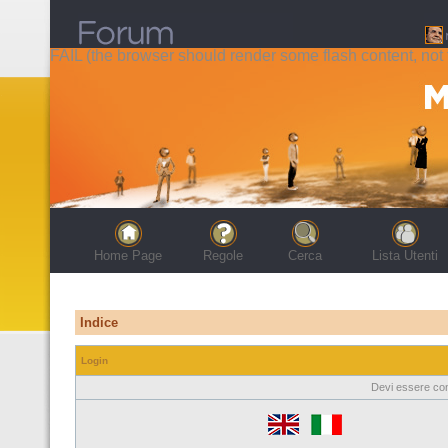
FAIL (the browser should render some flash content, not t
Home Page
Regole
Cerca
Lista Utenti
Indice
Login
Devi essere con