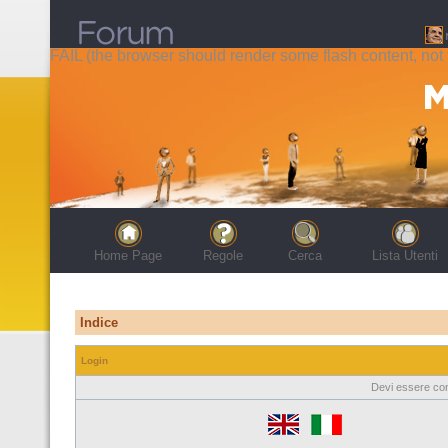
FAIL (the browser should render some flash content, not t
Home Page
Regole
Cerca
Lista Utenti
Indice
Login
Devi essere con