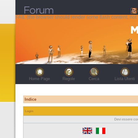
FAIL (the browser should render some flash content, not t
Home Page
Regole
Cerca
Lista Utenti
Indice
Login
Devi essere con