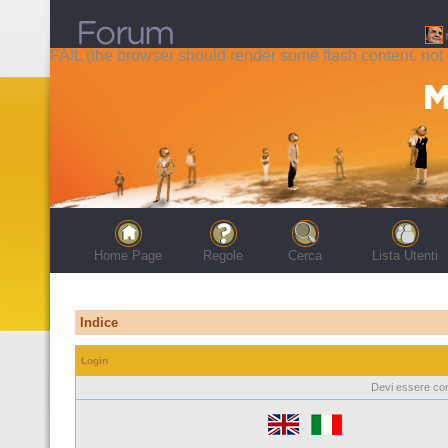
FAIL (the browser should render some flash content, not t
Home Page
Regole
Cerca
Lista Utenti
Indice
Login
Devi essere con