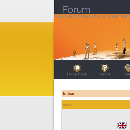
FAIL (the browser should render some 
Home Page
Regole
Cer
Indice
Login