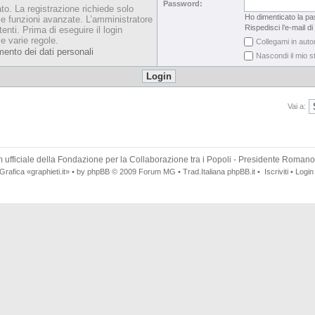
Password:
ato. La registrazione richiede solo
Ho dimenticato la p
le funzioni avanzate. L’amministratore
Rispedisci l’e-mail di
enti. Prima di eseguire il login
le varie regole.
Collegami in auto
mento dei dati personali
Nascondi il mio s
Vai a:
 ufficiale della
Fondazione per la Collaborazione tra i Popoli
- Presidente Romano
Grafica
«graphieti.it»
• by
phpBB
© 2009
Forum MG
• Trad.Italiana
phpBB.it
•
Iscriviti
•
Login