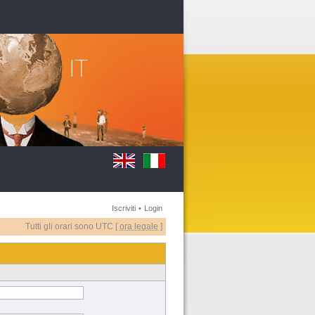
Iscriviti
•
Login
Tutti gli orari sono UTC [
ora legale
]