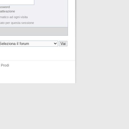
assword
 attivazione
matico ad ogni visita
tato per questa sessione
 Prodi