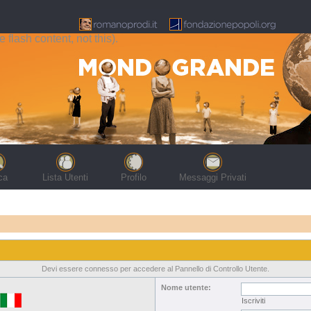
flash content, not this).
ca
Lista Utenti
Profilo
Messaggi Privati
Devi essere connesso per accedere al Pannello di Controllo Utente.
Nome utente:
Iscriviti