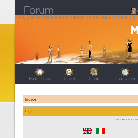
FAIL (the browser should render some flash content, not t
Home Page
Regole
Cerca
Lista Utenti
Indice
Login
Devi essere con