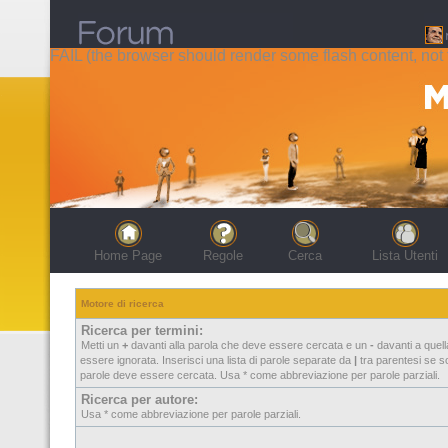
FAIL (the browser should render some flash content, not t
Home Page
Regole
Cerca
Lista Utenti
Motore di ricerca
Ricerca per termini:
Metti un
+
davanti alla parola che deve essere cercata e un
-
davanti a quel
essere ignorata. Inserisci una lista di parole separate da
|
tra parentesi se so
parole deve essere cercata. Usa * come abbreviazione per parole parziali.
Ricerca per autore:
Usa * come abbreviazione per parole parziali.