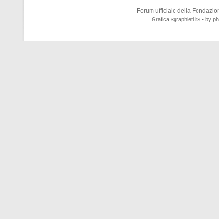
Forum ufficiale della
Fondazione
Grafica
«graphieti.it»
• by
ph