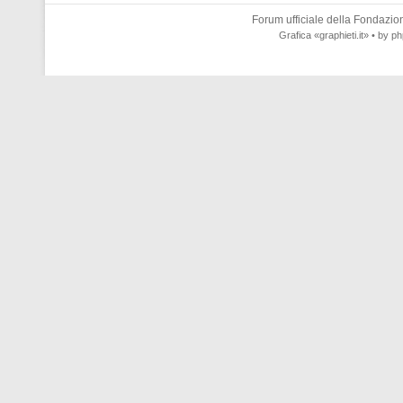
Forum ufficiale della
Fondazione
Grafica
«graphieti.it»
• by
ph