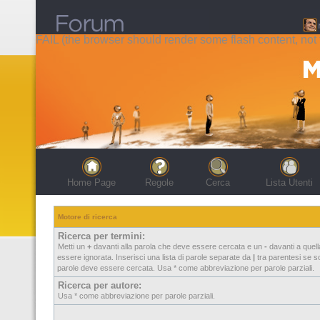
FAIL (the browser should render some flash content, not t
Home Page
Regole
Cerca
Lista Utenti
Motore di ricerca
Ricerca per termini:
Metti un
+
davanti alla parola che deve essere cercata e un
-
davanti a quel
essere ignorata. Inserisci una lista di parole separate da
|
tra parentesi se so
parole deve essere cercata. Usa * come abbreviazione per parole parziali.
Ricerca per autore:
Usa * come abbreviazione per parole parziali.