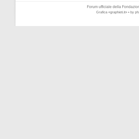
Forum ufficiale della
Fondazione
Grafica
«graphieti.it»
• by
ph