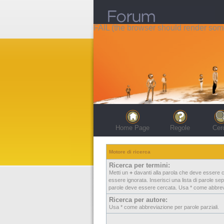
FAIL (the browser should render some 
Home Page
Regole
Cer
Motore di ricerca
Ricerca per termini:
Metti un
+
davanti alla parola che deve essere 
essere ignorata. Inserisci una lista di parole s
parole deve essere cercata. Usa * come abbrevi
Ricerca per autore:
Usa * come abbreviazione per parole parziali.