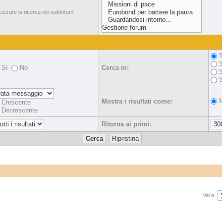
ocizzare la ricerca nei subforum
T
Sì
No
Cerca in:
S
S
Mostra i risultati come:
Crescente
Decrescente
Ritorna ai primi:
Vai a: