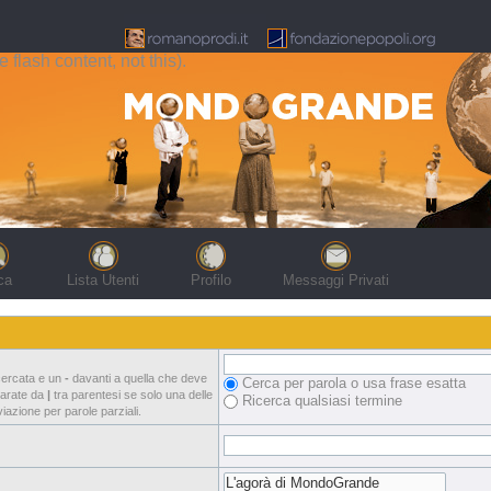
flash content, not this).
ca
Lista Utenti
Profilo
Messaggi Privati
cercata e un
-
davanti a quella che deve
Cerca per parola o usa frase esatta
eparate da
|
tra parentesi se solo una delle
Ricerca qualsiasi termine
azione per parole parziali.