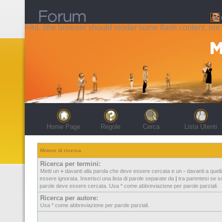
FAIL (the browser should render some flash content, not t
Home Page
Regole
Cerca
Lista Utenti
Motore di ricerca
Ricerca per termini:
Metti un
+
davanti alla parola che deve essere cercata e un
-
davanti a quel
essere ignorata. Inserisci una lista di parole separate da
|
tra parentesi se so
parole deve essere cercata. Usa * come abbreviazione per parole parziali.
Ricerca per autore:
Usa * come abbreviazione per parole parziali.