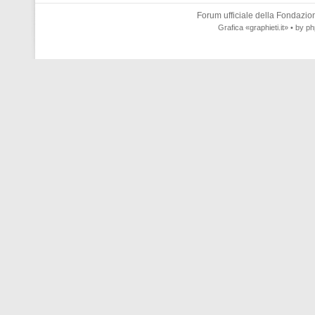
Forum ufficiale della
Fondazione
Grafica
«graphieti.it»
• by
ph