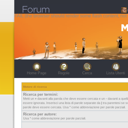
FAIL (the browser should render some flash content, not t
Home Page
Regole
Cerca
Lista Utenti
Motore di ricerca
Ricerca per termini:
Metti un
+
davanti alla parola che deve essere cercata e un
-
davanti a quel
essere ignorata. Inserisci una lista di parole separate da
|
tra parentesi se so
parole deve essere cercata. Usa * come abbreviazione per parole parziali.
Ricerca per autore:
Usa * come abbreviazione per parole parziali.