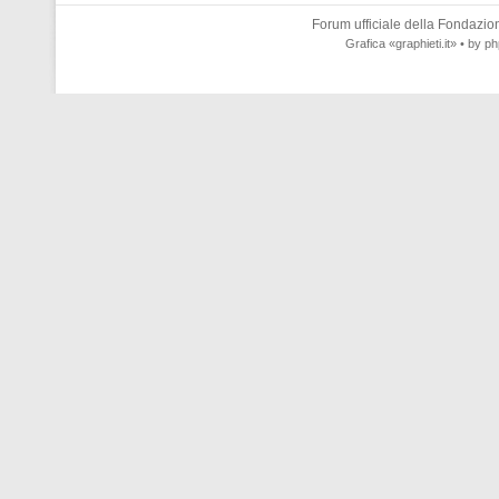
Forum ufficiale della
Fondazione
Grafica
«graphieti.it»
• by
ph