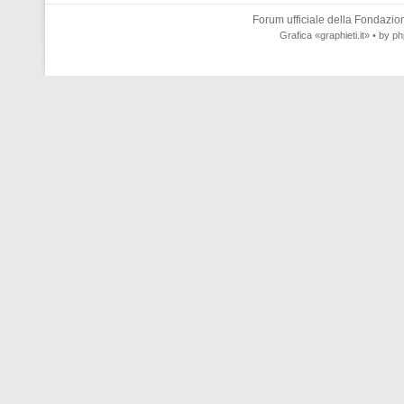
Forum ufficiale della
Fondazione
Grafica
«graphieti.it»
• by
ph