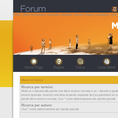
FAIL (the browser should render some flash content, not t
Home Page
Regole
Cerca
Lista Utenti
Motore di ricerca
Ricerca per termini:
Metti un
+
davanti alla parola che deve essere cercata e un
-
davanti a quel
essere ignorata. Inserisci una lista di parole separate da
|
tra parentesi se so
parole deve essere cercata. Usa * come abbreviazione per parole parziali.
Ricerca per autore:
Usa * come abbreviazione per parole parziali.