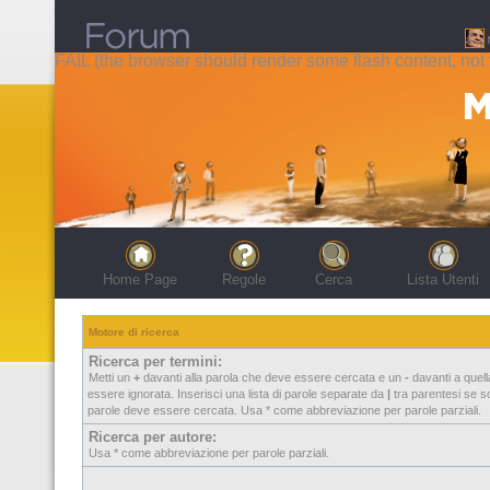
FAIL (the browser should render some flash content, not t
Home Page
Regole
Cerca
Lista Utenti
Motore di ricerca
Ricerca per termini:
Metti un
+
davanti alla parola che deve essere cercata e un
-
davanti a quel
essere ignorata. Inserisci una lista di parole separate da
|
tra parentesi se so
parole deve essere cercata. Usa * come abbreviazione per parole parziali.
Ricerca per autore:
Usa * come abbreviazione per parole parziali.