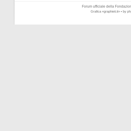
Forum ufficiale della
Fondazione
Grafica
«graphieti.it»
• by
ph