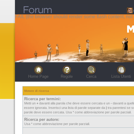
FAIL (the browser should render some flash content, not t
Home Page
Regole
Cerca
Lista Utenti
Motore di ricerca
Ricerca per termini:
Metti un
+
davanti alla parola che deve essere cercata e un
-
davanti a quel
essere ignorata. Inserisci una lista di parole separate da
|
tra parentesi se so
parole deve essere cercata. Usa * come abbreviazione per parole parziali.
Ricerca per autore:
Usa * come abbreviazione per parole parziali.