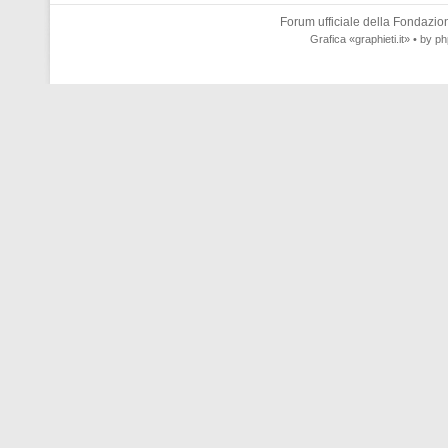
Forum ufficiale della
Fondazione
Grafica
«graphieti.it»
• by
ph