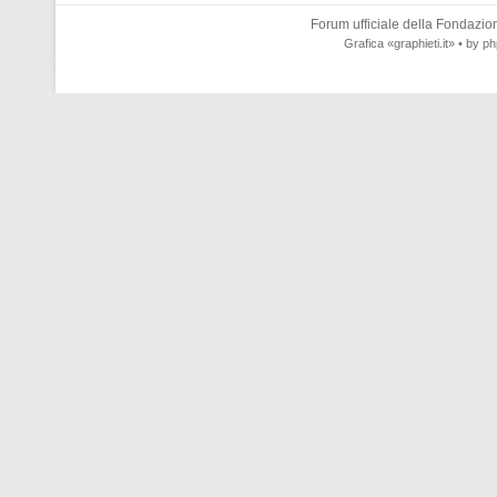
Forum ufficiale della
Fondazione
Grafica
«graphieti.it»
• by
ph