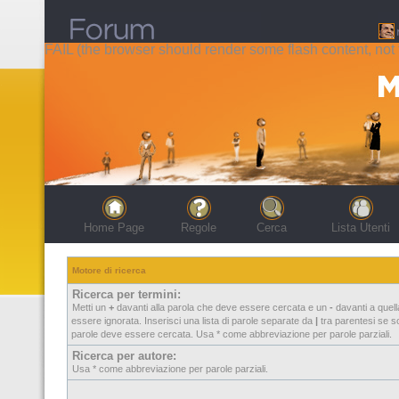
FAIL (the browser should render some flash content, not t
Home Page
Regole
Cerca
Lista Utenti
Motore di ricerca
Ricerca per termini:
Metti un
+
davanti alla parola che deve essere cercata e un
-
davanti a quel
essere ignorata. Inserisci una lista di parole separate da
|
tra parentesi se so
parole deve essere cercata. Usa * come abbreviazione per parole parziali.
Ricerca per autore:
Usa * come abbreviazione per parole parziali.